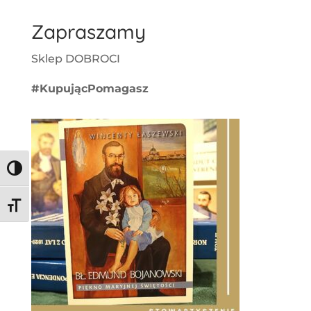
Zapraszamy
Sklep DOBROCI
#KupującPomagasz
Toggle High Contrast
Toggle Font size