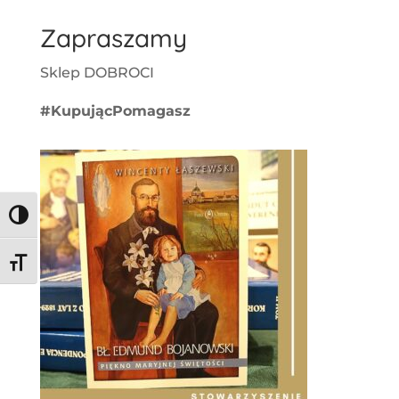
Zapraszamy
Sklep DOBROCI
#KupującPomagasz
Toggle High Contrast
Toggle Font size