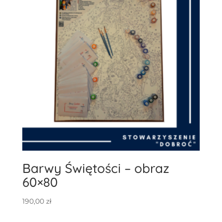
Barwy Świętości – obraz
60×80
190,00
zł