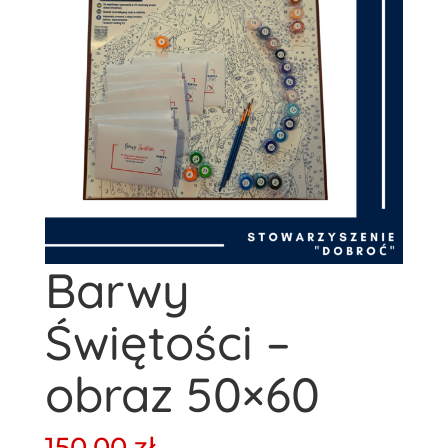
Barwy
Świętości –
obraz 50×60
150,00
zł