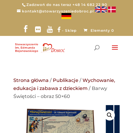
Zadzwoń do nas teraz +48 14 682 22 90
kontakt@stowarzyszeniedobroc.pl
- Sklep
Elementy 0
Strona główna
/
Publikacje
/
Wychowanie,
edukacja i zabawa z dzieckiem
/ Barwy
Świętości – obraz 50×60