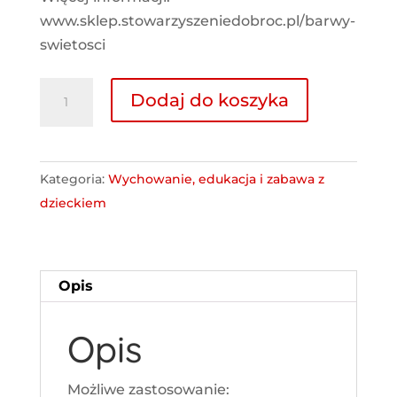
www.sklep.stowarzyszeniedobroc.pl/barwy-
swietosci
ilość
Dodaj do koszyka
Barwy
Świętości
-
Kategoria:
Wychowanie, edukacja i zabawa z
obraz
dzieckiem
50x60
Opis
Opis
Możliwe zastosowanie: