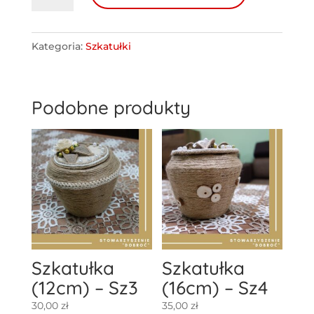
Szkatułka
(9
cm)
Kategoria:
Szkatułki
-
Sz5
Podobne produkty
Szkatułka
Szkatułka
(12cm) – Sz3
(16cm) – Sz4
30,00
zł
35,00
zł