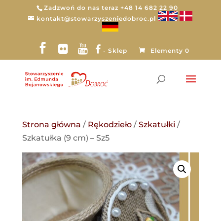
Zadzwoń do nas teraz +48 14 682 22 90
kontakt@stowarzyszeniedobroc.pl
- Sklep
Elementy 0
Strona główna
/
Rękodzieło
/
Szkatułki
/
Szkatułka (9 cm) – Sz5