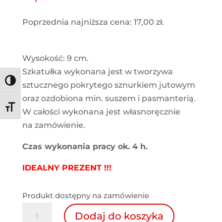
Poprzednia najniższa cena:
17,00
zł
.
Wysokość: 9 cm.
Szkatułka wykonana jest w tworzywa
Toggle High Contrast
sztucznego pokrytego sznurkiem jutowym
oraz ozdobiona min. suszem i pasmanterią.
Toggle Font size
W całości wykonana jest własnoręcznie
na zamówienie.
Czas wykonania pracy ok. 4 h.
IDEALNY PREZENT !!!
Produkt dostępny na zamówienie
ilość
Dodaj do koszyka