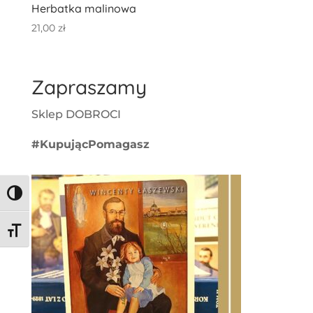
Herbatka malinowa
21,00
zł
Zapraszamy
Sklep DOBROCI
#KupującPomagasz
Toggle High Contrast
Toggle Font size