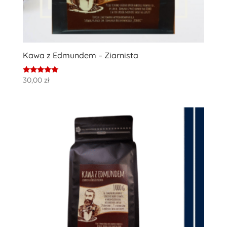
Kawa z Edmundem – Ziarnista
Oceniono
30,00
zł
5.00
na 5