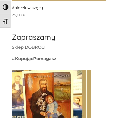
Aniołek wiszący
Toggle High Contrast
25,00
zł
Toggle Font size
Zapraszamy
Sklep DOBROCI
#KupującPomagasz