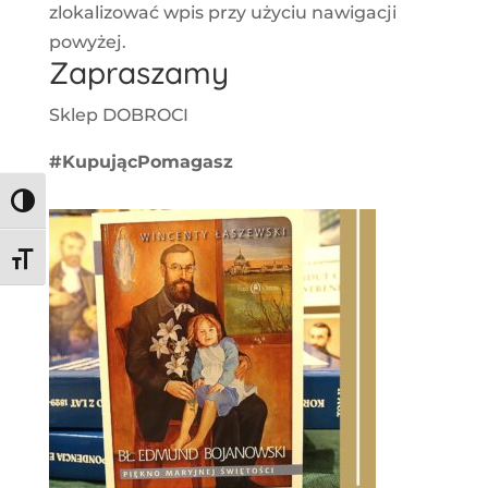
zlokalizować wpis przy użyciu nawigacji
powyżej.
Zapraszamy
Sklep DOBROCI
#KupującPomagasz
Toggle High Contrast
Toggle Font size