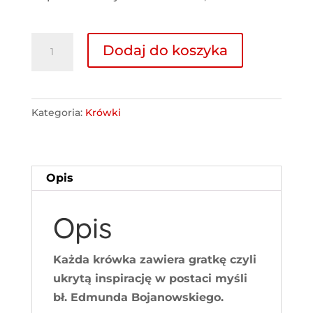
ilość
Dodaj do koszyka
Edmundowe
Gratki
-
Kategoria:
Krówki
1kg
Opis
Opis
Każda krówka zawiera gratkę czyli
ukrytą inspirację w postaci myśli
bł. Edmunda Bojanowskiego.