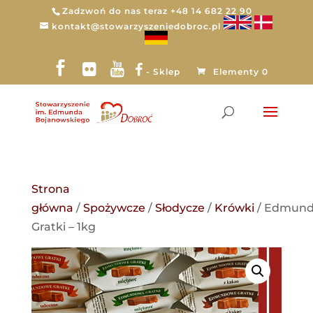
Zadzwoń do nas teraz +48 14 682 22 90
kontakt@stowarzyszeniedobroc.pl
- Sklep
Elementy 0
Strona
główna
/
Spożywcze
/
Słodycze
/
Krówki
/ Edmun
Gratki – 1kg