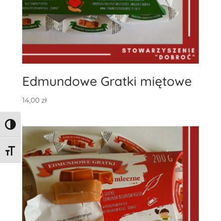
Edmundowe Gratki miętowe
14,00
zł
Toggle High Contrast
Toggle Font size