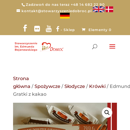
Zadzwoń do nas teraz +48 14 682 22 90
kontakt@stowarzyszeniedobroc.pl
- Sklep
Elementy 0
Strona
główna
/
Spożywcze
/
Słodycze
/
Krówki
/ Edmun
Gratki z kakao