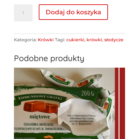
ilość
Dodaj do koszyka
Edmundowe
Gratki
z
Kategoria:
Krówki
Tagi:
cukierki
,
krówki
,
słodycze
kakao
Podobne produkty