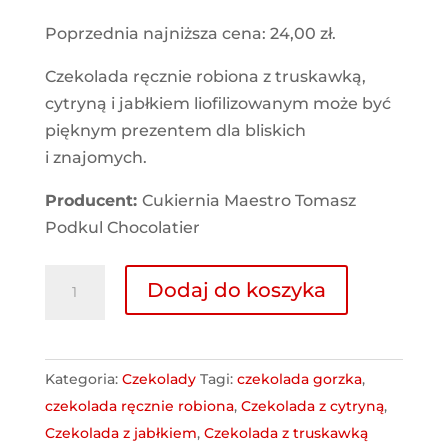
podstawie
oceny
Poprzednia najniższa cena:
24,00
zł
.
klienta
Czekolada ręcznie robiona z truskawką,
cytryną i jabłkiem liofilizowanym może być
pięknym prezentem dla bliskich
i znajomych.
Producent:
Cukiernia Maestro Tomasz
Podkul Chocolatier
ilość
Dodaj do koszyka
Edmundowa
czekolada
gorzka
Kategoria:
Czekolady
Tagi:
czekolada gorzka
,
z
czekolada ręcznie robiona
,
Czekolada z cytryną
,
truskawką,
Czekolada z jabłkiem
,
Czekolada z truskawką
jabłkiem