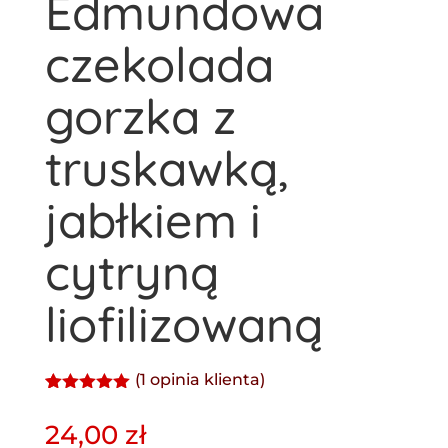
Edmundowa
czekolada
gorzka z
truskawką,
jabłkiem i
cytryną
liofilizowaną
(
1
opinia klienta)
Oceniony
1
5.00
na 5
24,00
zł
na