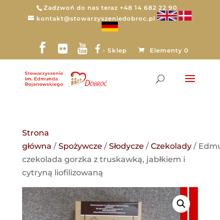
Zadzwoń do nas teraz +48 14 682 22 90
kontakt@stowarzyszeniedobroc.pl
- Sklep
Elementy 0
Strona
główna
/
Spożywcze
/
Słodycze
/
Czekolady
/ Edm
czekolada gorzka z truskawką, jabłkiem i
cytryną liofilizowaną