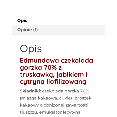
i
cytryną
liofilizowaną
Opis
Opinie (1)
Opis
Edmundowa czekolada
gorzka 70% z
truskawką, jabłkiem i
cytryną liofilizowaną
Składniki:
czekolada gorzka 70%
(miazga kakaowa, cukier, proszek
kakaowy o obniżonej zawartości
tłuszczu, emulgator lecytyna