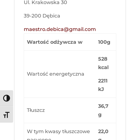
Ul. Krakowska 30
39-200 Dębica
maestro.debica@gmail.com
Wartość odżywcza w
100g
528
kcal
Wartość energetyczna
2211
kJ
Toggle High Contrast
36,7
Tłuszcz
g
Toggle Font size
W tym kwasy tłuszczowe
22,0
nasycone
g